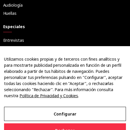
Audiología
Huellas
Especiales
Entrevistas
Tribuna
Ópticos
Utilizamos cookies propias y de terceros con fines analíticos y
Cuadernos
para mostrarte publicidad personalizada en función de un perfil
elaborado a partir de tus hábitos de navegación. Puedes
Guías
personalizar tus preferencias pulsando en "Configurar", aceptar
Dossier
todas las cookies haciendo clic en "Aceptar", o rechazarlas
Anuarios
seleccionando "Rechazar". Para más información consulta
nuestra
Política de Privacidad y Cookies
.
Ofertas de empleo
Configurar
Aviso Legal