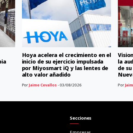
Hoya acelera el crecimiento en el
Visio
bia
inicio de su ejercicio impulsada
la au
por Miyosmart iQ y las lentes de
de su
alto valor añadido
Nuev
Por
Jaime Cevallos
- 03/08/2026
Por
Jaim
Secciones
Empresas