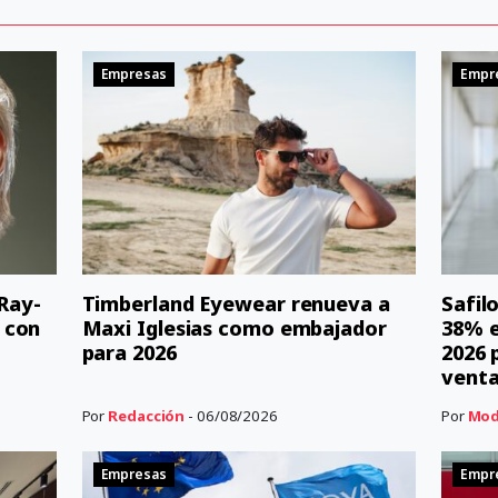
Empresas
Empr
 Ray-
Timberland Eyewear renueva a
Safil
 con
Maxi Iglesias como embajador
38% e
para 2026
2026 
vent
Por
Redacción
- 06/08/2026
Por
Mod
Empresas
Empr