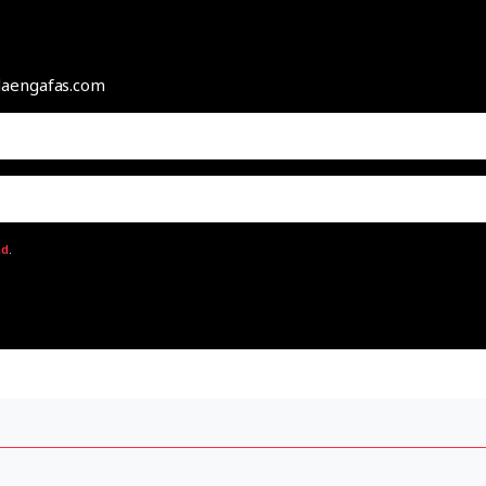
odaengafas.com
ad
.