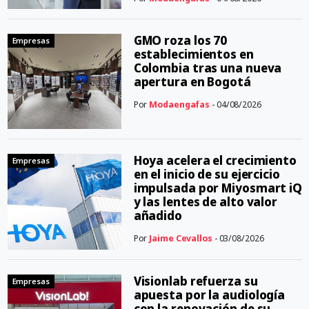
GMO roza los 70
Empresas
establecimientos en
Colombia tras una nueva
apertura en Bogotá
Por
Modaengafas
- 04/08/2026
Hoya acelera el crecimiento
Empresas
en el inicio de su ejercicio
impulsada por Miyosmart iQ
y las lentes de alto valor
añadido
Por
Jaime Cevallos
- 03/08/2026
Visionlab refuerza su
Empresas
apuesta por la audiología
con la renovación de su