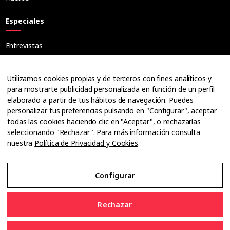
Especiales
Entrevistas
Tribuna
Ópticos
Utilizamos cookies propias y de terceros con fines analíticos y
Cuadernos
para mostrarte publicidad personalizada en función de un perfil
elaborado a partir de tus hábitos de navegación. Puedes
Guías
personalizar tus preferencias pulsando en "Configurar", aceptar
Dossier
todas las cookies haciendo clic en "Aceptar", o rechazarlas
Anuarios
seleccionando "Rechazar". Para más información consulta
nuestra
Política de Privacidad y Cookies
.
Ofertas de empleo
Configurar
Aviso Legal
Rechazar
Política de Privacidad y Cookies