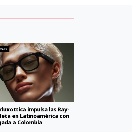
esas
orluxottica impulsa las Ray-
eta en Latinoamérica con
egada a Colombia