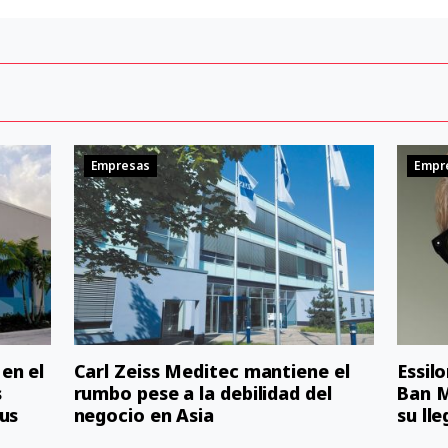
Empresas
Empr
en el
Carl Zeiss Meditec mantiene el
Essil
s
rumbo pese a la debilidad del
Ban M
us
negocio en Asia
su ll