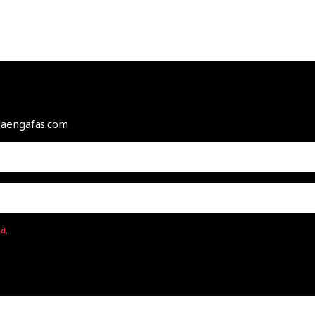
odaengafas.com
ad
.