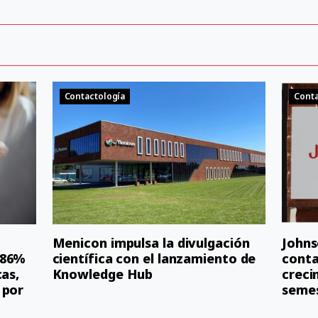
Contactología
Conta
Menicon impulsa la divulgación
Johns
 86%
científica con el lanzamiento de
conta
cas,
Knowledge Hub
creci
 por
seme