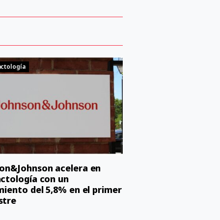
ctología
on&Johnson acelera en
ctología con un
miento del 5,8% en el primer
stre