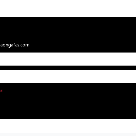
odaengafas.com
ad
.