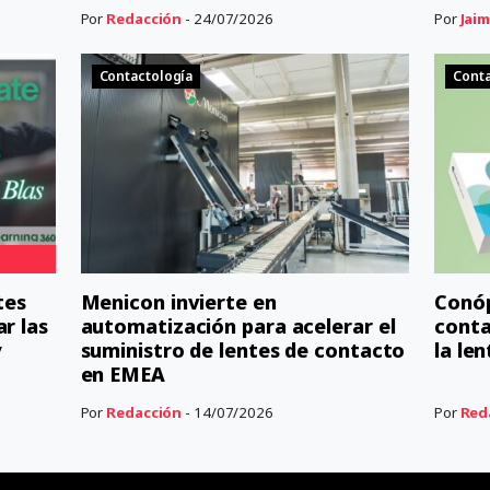
Por
Redacción
- 24/07/2026
Por
Jaim
Contactología
Conta
tes
Menicon invierte en
Conóp
r las
automatización para acelerar el
conta
y
suministro de lentes de contacto
la le
en EMEA
Por
Redacción
- 14/07/2026
Por
Red