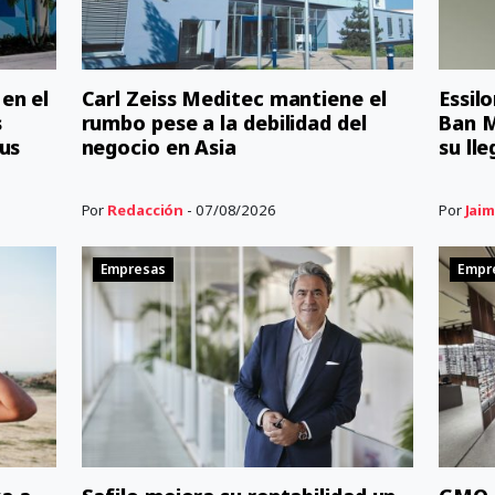
en el
Carl Zeiss Meditec mantiene el
Essil
s
rumbo pese a la debilidad del
Ban M
us
negocio en Asia
su ll
Por
Redacción
- 07/08/2026
Por
Jaim
Empresas
Empr