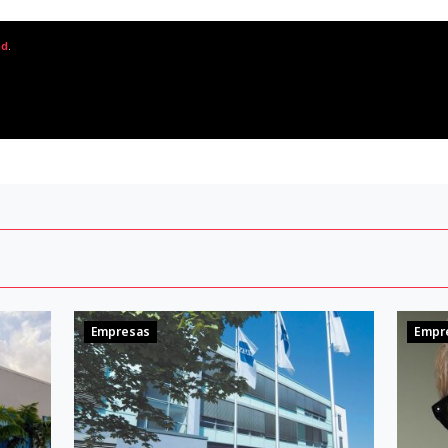
ad
.
Empresas
Empr