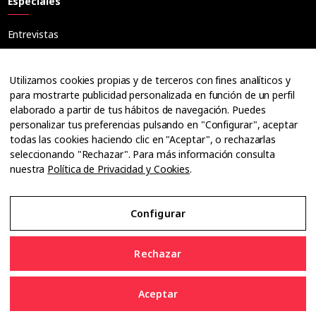
Especiales
Entrevistas
Tribuna
Ópticos
Utilizamos cookies propias y de terceros con fines analíticos y
Cuadernos
para mostrarte publicidad personalizada en función de un perfil
elaborado a partir de tus hábitos de navegación. Puedes
Guías
personalizar tus preferencias pulsando en "Configurar", aceptar
Dossier
todas las cookies haciendo clic en "Aceptar", o rechazarlas
Anuarios
seleccionando "Rechazar". Para más información consulta
nuestra
Política de Privacidad y Cookies
.
Ofertas de empleo
Configurar
Aviso Legal
Rechazar
Política de Privacidad y Cookies
Aceptar
Configurar