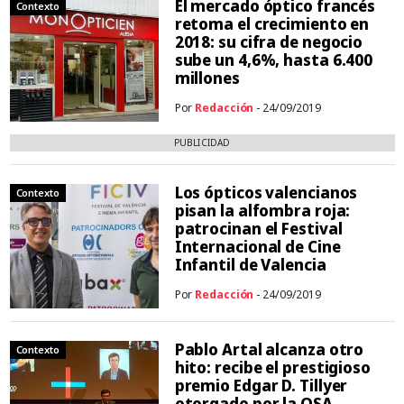
El mercado óptico francés
Contexto
retoma el crecimiento en
2018: su cifra de negocio
sube un 4,6%, hasta 6.400
millones
Por
Redacción
- 24/09/2019
PUBLICIDAD
Los ópticos valencianos
Contexto
pisan la alfombra roja:
patrocinan el Festival
Internacional de Cine
Infantil de Valencia
Por
Redacción
- 24/09/2019
Pablo Artal alcanza otro
Contexto
hito: recibe el prestigioso
premio Edgar D. Tillyer
otorgado por la OSA