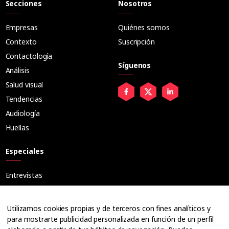
Secciones
Nosotros
Empresas
Quiénes somos
Contexto
Suscripción
Contactología
Síguenos
Análisis
Salud visual
Tendencias
Audiología
Huellas
Especiales
Entrevistas
Tribuna
Ópticos
Utilizamos cookies propias y de terceros con fines analíticos y
Cuadernos
para mostrarte publicidad personalizada en función de un perfil