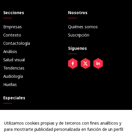
Secciones
Nosotros
Empresas
Quiénes somos
Contexto
Suscripción
Contactología
Síguenos
Análisis
Salud visual
Tendencias
Audiología
Huellas
Especiales
Entrevistas
Tribuna
Utilizamos cookies propias y de terceros con fines analíticos y
Ópticos
para mostrarte publicidad personalizada en función de un perfil