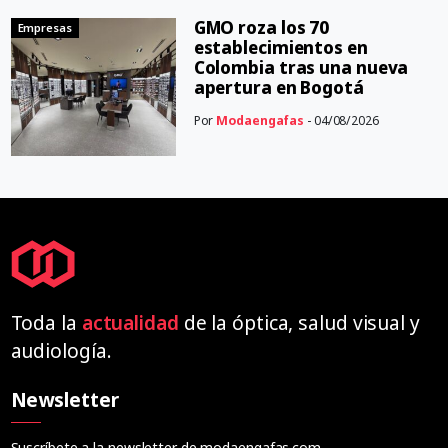
GMO roza los 70
Empresas
establecimientos en
Colombia tras una nueva
apertura en Bogotá
Por
Modaengafas
- 04/08/2026
Toda la
actualidad
de la óptica, salud visual y
audiología.
Newsletter
Suscríbete a la newsletter de modaengafas.com