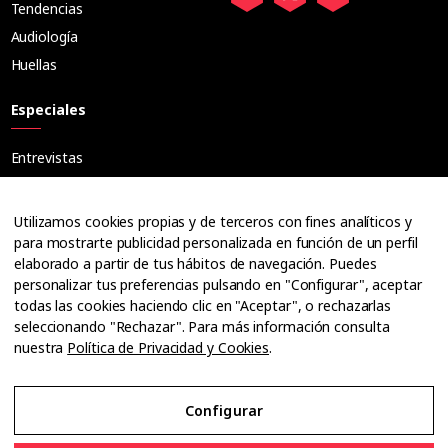
Tendencias
Audiología
Huellas
Especiales
Entrevistas
Tribuna
Ópticos
Utilizamos cookies propias y de terceros con fines analíticos y
Cuadernos
para mostrarte publicidad personalizada en función de un perfil
elaborado a partir de tus hábitos de navegación. Puedes
Guías
personalizar tus preferencias pulsando en "Configurar", aceptar
Dossier
todas las cookies haciendo clic en "Aceptar", o rechazarlas
Anuarios
seleccionando "Rechazar". Para más información consulta
nuestra
Política de Privacidad y Cookies
.
Ofertas de empleo
Configurar