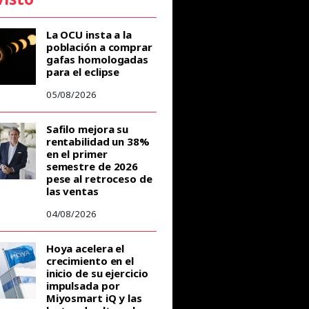
La OCU insta a la
población a comprar
gafas homologadas
para el eclipse
05/08/2026
Safilo mejora su
rentabilidad un 38%
en el primer
semestre de 2026
pese al retroceso de
las ventas
04/08/2026
Hoya acelera el
crecimiento en el
inicio de su ejercicio
impulsada por
Miyosmart iQ y las