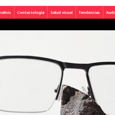
nálisis
Contactología
Salud visual
Tendencias
Audi