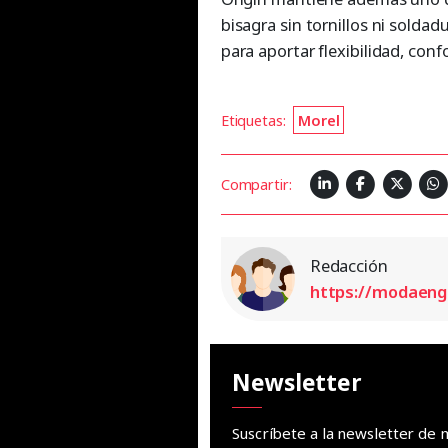
bisagra sin tornillos ni solda
para aportar flexibilidad, confo
Etiquetas:
Morel
Compartir:
Redacción
https://modaen
Newsletter
Suscríbete a la newsletter d