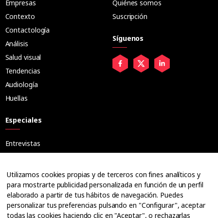
Empresas
Quiénes somos
Contexto
Suscripción
Contactología
Síguenos
Análisis
Salud visual
Tendencias
Audiología
Huellas
Especiales
Entrevistas
Tribuna
Ópticos
Utilizamos cookies propias y de terceros con fines analíticos y
Cuadernos
para mostrarte publicidad personalizada en función de un perfil
elaborado a partir de tus hábitos de navegación. Puedes
Guías
personalizar tus preferencias pulsando en "Configurar", aceptar
Dossier
todas las cookies haciendo clic en "Aceptar", o rechazarlas