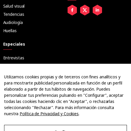
Salud visual
Tendencias
Audiología
Huellas
Especiales
Entrevistas
Tribuna
Ópticos
Utilizamos cookies propias y de terceros con fines analíticos y
Cuadernos
para mostrarte publicidad personalizada en función de un perfil
elaborado a partir de tus hábitos de navegación. Puedes
Guías
personalizar tus preferencias pulsando en "Configurar", aceptar
Dossier
todas las cookies haciendo clic en "Aceptar", o rechazarlas
Anuarios
seleccionando "Rechazar". Para más información consulta
nuestra
Política de Privacidad y Cookies
.
Ofertas de empleo