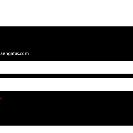
odaengafas.com
ad
.