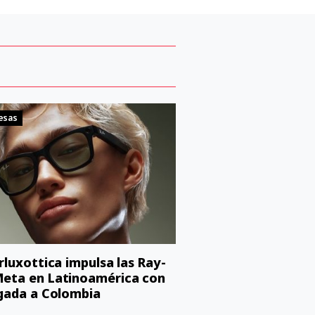
esas
orluxottica impulsa las Ray-
eta en Latinoamérica con
egada a Colombia