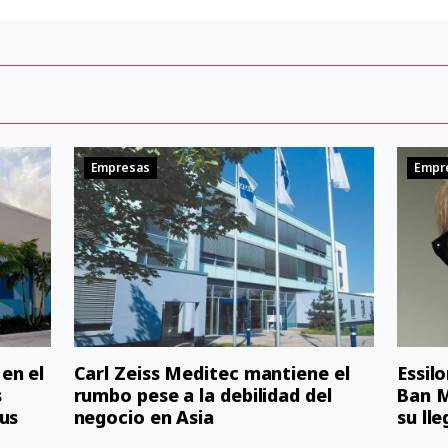
Empresas
Empr
en el
Carl Zeiss Meditec mantiene el
Essil
s
rumbo pese a la debilidad del
Ban M
us
negocio en Asia
su ll