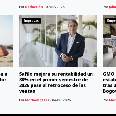
Por
Redacción
- 07/08/2026
Por
Jaim
Empresas
Empr
a a
Safilo mejora su rentabilidad un
GMO r
dor
38% en el primer semestre de
estab
2026 pese al retroceso de las
tras 
ventas
Bogo
Por
Modaengafas
- 04/08/2026
Por
Mod