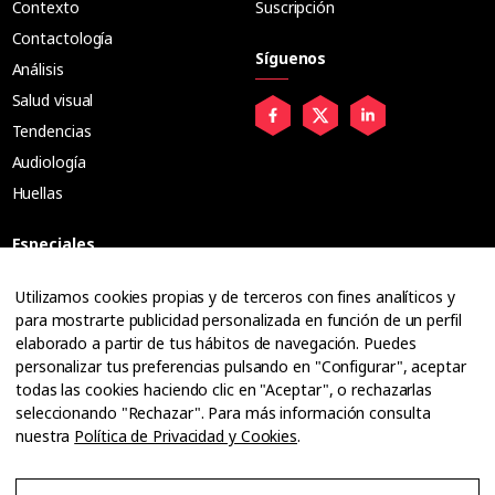
Contexto
Suscripción
Contactología
Síguenos
Análisis
Salud visual
Tendencias
Audiología
Huellas
Especiales
Entrevistas
Utilizamos cookies propias y de terceros con fines analíticos y
para mostrarte publicidad personalizada en función de un perfil
Tribuna
elaborado a partir de tus hábitos de navegación. Puedes
Ópticos
personalizar tus preferencias pulsando en "Configurar", aceptar
Cuadernos
todas las cookies haciendo clic en "Aceptar", o rechazarlas
seleccionando "Rechazar". Para más información consulta
Guías
nuestra
Política de Privacidad y Cookies
.
Dossier
Anuarios