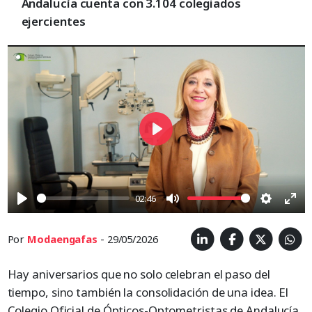
Andalucía cuenta con 3.104 colegiados
ejercientes
Play
02:46
Play
Mute
Settings
Ent
full
Por
Modaengafas
- 29/05/2026
Hay aniversarios que no solo celebran el paso del
tiempo, sino también la consolidación de una idea. El
Colegio Oficial de Ópticos-Optometristas de Andalucía