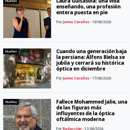
Laura Guisasola: una vida
Huellas
enseñando, una profesión
entera puesta en pie
Por
Jaime Cevallos
- 19/06/2026
Cuando una generación baja
Huellas
la persiana: Alfons Bielsa se
jubila y cerrará su histórica
óptica en diciembre
Por
Jaime Cevallos
- 17/06/2026
Fallece Mohammed Jalie, una
Huellas
de las figuras más
influyentes de la óptica
oftálmica moderna
Por
Redacción
- 12/06/2026