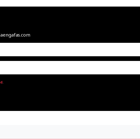
odaengafas.com
ad
.