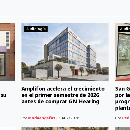
Audiología
Audio
Amplifon acelera el crecimiento
San G
 su
en el primer semestre de 2026
por l
antes de comprar GN Hearing
progr
planti
Por
Modaengafas
- 30/07/2026
Por
Red