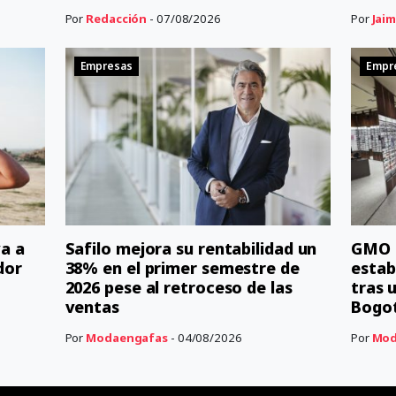
Por
Redacción
- 07/08/2026
Por
Jaim
Empresas
Empr
a a
Safilo mejora su rentabilidad un
GMO r
dor
38% en el primer semestre de
estab
2026 pese al retroceso de las
tras 
ventas
Bogo
Por
Modaengafas
- 04/08/2026
Por
Mod