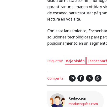
visión de hasta 220 mm, homog
garantizar una imagen nítida y si
de escaneo para capturar página
lectura en voz alta.
Con este lanzamiento, Eschenbac
soluciones tecnológicas para pers
posicionamiento en un segmento
Etiquetas:
Baja visión
Eschenbach
Compartir:
Redacción
modaengafas.com