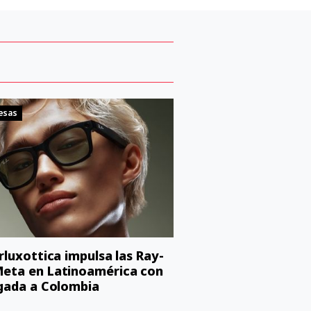
esas
orluxottica impulsa las Ray-
eta en Latinoamérica con
egada a Colombia