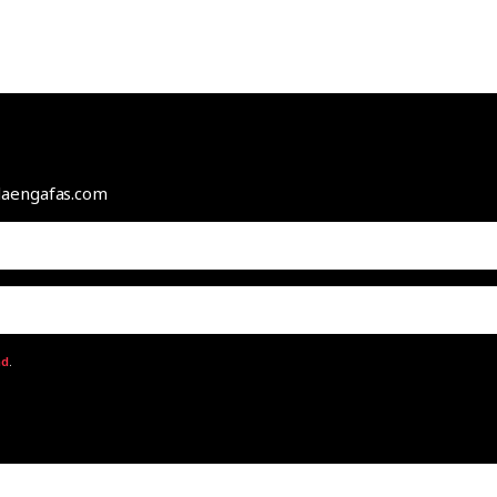
odaengafas.com
ad
.