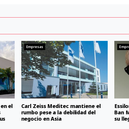
Empresas
Empr
en el
Carl Zeiss Meditec mantiene el
Essil
s
rumbo pese a la debilidad del
Ban M
us
negocio en Asia
su ll