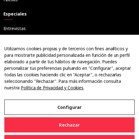
Especiales
Entrevistas
Tribuna
Ópticos
Utilizamos cookies propias y de terceros con fines analíticos y
Cuadernos
para mostrarte publicidad personalizada en función de un perfil
elaborado a partir de tus hábitos de navegación. Puedes
Guías
personalizar tus preferencias pulsando en "Configurar", aceptar
Dossier
todas las cookies haciendo clic en "Aceptar", o rechazarlas
Anuarios
seleccionando "Rechazar". Para más información consulta
nuestra
Política de Privacidad y Cookies
.
Ofertas de empleo
Configurar
Aviso Legal
Rechazar
Política de Privacidad y Cookies