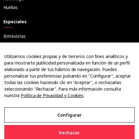
Huellas
Especiales
Entrevistas
Tribuna
Ópticos
Utilizamos cookies propias y de terceros con fines analíticos y
Cuadernos
para mostrarte publicidad personalizada en función de un perfil
elaborado a partir de tus hábitos de navegación. Puedes
Guías
personalizar tus preferencias pulsando en "Configurar", aceptar
Dossier
todas las cookies haciendo clic en "Aceptar", o rechazarlas
Anuarios
seleccionando "Rechazar". Para más información consulta
nuestra
Política de Privacidad y Cookies
.
Ofertas de empleo
Configurar
Aviso Legal
Rechazar