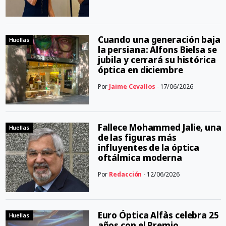
Cuando una generación baja
Huellas
la persiana: Alfons Bielsa se
jubila y cerrará su histórica
óptica en diciembre
Por
Jaime Cevallos
- 17/06/2026
Fallece Mohammed Jalie, una
Huellas
de las figuras más
influyentes de la óptica
oftálmica moderna
Por
Redacción
- 12/06/2026
Euro Óptica Alfàs celebra 25
Huellas
años con el Premio