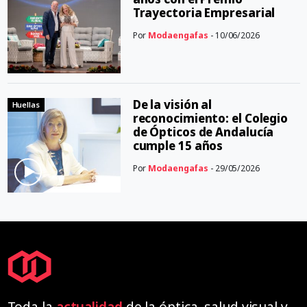
Trayectoria Empresarial
Por
Modaengafas
- 10/06/2026
De la visión al
Huellas
reconocimiento: el Colegio
de Ópticos de Andalucía
cumple 15 años
Por
Modaengafas
- 29/05/2026
Toda la
actualidad
de la óptica, salud visual y