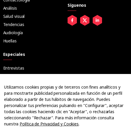
Síguenos
Análisis
Salud visual
Tendencias
Audiología
Huellas
Especiales
Entrevistas
Tribuna
Ópticos
Utilizamos cookies propias y de terceros con fines analíticos y
Cuadernos
para mostrarte publicidad personalizada en función de un perfil
elaborado a partir de tus hábitos de navegación. Puedes
Guías
personalizar tus preferencias pulsando en "Configurar", aceptar
Dossier
todas las cookies haciendo clic en "Aceptar", o rechazarlas
Anuarios
seleccionando "Rechazar". Para más información consulta
nuestra
Política de Privacidad y Cookies
.
Ofertas de empleo