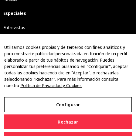
Especiales
Entrevistas
Tribuna
Ópticos
Utilizamos cookies propias y de terceros con fines analíticos y
Cuadernos
para mostrarte publicidad personalizada en función de un perfil
elaborado a partir de tus hábitos de navegación. Puedes
Guías
personalizar tus preferencias pulsando en "Configurar", aceptar
Dossier
todas las cookies haciendo clic en "Aceptar", o rechazarlas
Anuarios
seleccionando "Rechazar". Para más información consulta
nuestra
Política de Privacidad y Cookies
.
Ofertas de empleo
Configurar
Aviso Legal
Rechazar
Política de Privacidad y Cookies