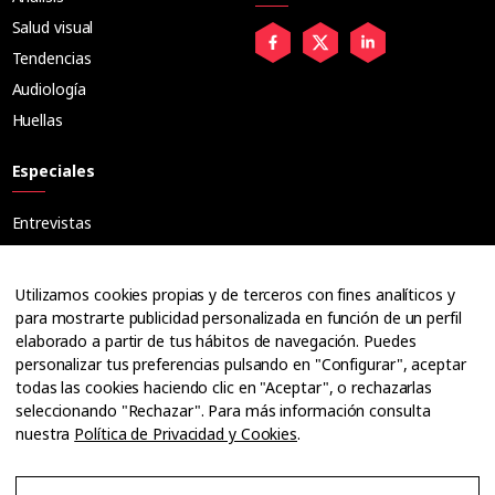
Salud visual
Tendencias
Audiología
Huellas
Especiales
Entrevistas
Tribuna
Ópticos
Utilizamos cookies propias y de terceros con fines analíticos y
Cuadernos
para mostrarte publicidad personalizada en función de un perfil
elaborado a partir de tus hábitos de navegación. Puedes
Guías
personalizar tus preferencias pulsando en "Configurar", aceptar
Dossier
todas las cookies haciendo clic en "Aceptar", o rechazarlas
Anuarios
seleccionando "Rechazar". Para más información consulta
nuestra
Política de Privacidad y Cookies
.
Ofertas de empleo