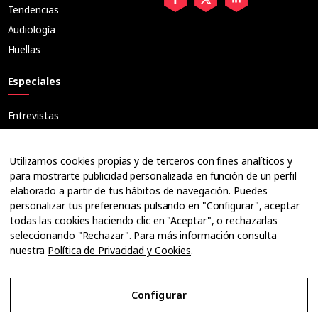
Tendencias
Audiología
Huellas
Especiales
Entrevistas
Tribuna
Ópticos
Utilizamos cookies propias y de terceros con fines analíticos y
Cuadernos
para mostrarte publicidad personalizada en función de un perfil
elaborado a partir de tus hábitos de navegación. Puedes
Guías
personalizar tus preferencias pulsando en "Configurar", aceptar
Dossier
todas las cookies haciendo clic en "Aceptar", o rechazarlas
Anuarios
seleccionando "Rechazar". Para más información consulta
nuestra
Política de Privacidad y Cookies
.
Ofertas de empleo
Configurar