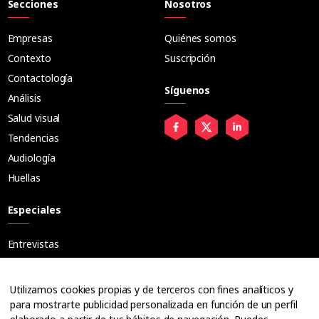
Secciones
Nosotros
Empresas
Quiénes somos
Contexto
Suscripción
Contactología
Síguenos
Análisis
Salud visual
Tendencias
Audiología
Huellas
Especiales
Entrevistas
Tribuna
Ópticos
Utilizamos cookies propias y de terceros con fines analíticos y
Cuadernos
para mostrarte publicidad personalizada en función de un perfil