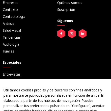
Empresas
Quiénes somos
Contexto
Suscripción
Contactología
Síguenos
Análisis
Salud visual
Tendencias
Audiología
Huellas
Especiales
Entrevistas
Tribuna
Ópticos
Utilizamos cookies propias y de terceros con fines analíticos y
Cuadernos
para mostrarte publicidad personalizada en función de un perfil
elaborado a partir de tus hábitos de navegación. Puedes
Guías
personalizar tus preferencias pulsando en "Configurar", aceptar
Dossier
todas las cookies haciendo clic en "Aceptar", o rechazarlas