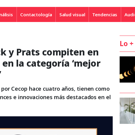
nálisis
Contactología
Salud visual
Tendencias
Audi
Lo +
k y Prats compiten en
en la categoría ‘mejor
’
 por Cecop hace cuatro años, tienen como
ances e innovaciones más destacados en el