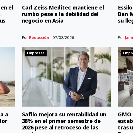
en el
Carl Zeiss Meditec mantiene el
Essil
s
rumbo pese a la debilidad del
Ban M
us
negocio en Asia
su ll
Por
Redacción
- 07/08/2026
Por
Jaim
Empresas
Empr
a a
Safilo mejora su rentabilidad un
GMO r
dor
38% en el primer semestre de
estab
2026 pese al retroceso de las
tras 