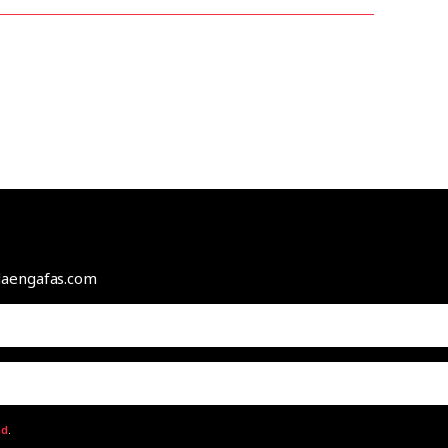
odaengafas.com
ad
.