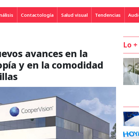
nálisis
Contactología
Salud visual
Tendencias
Audi
Lo +
uevos avances en la
opía y en la comodidad
illas