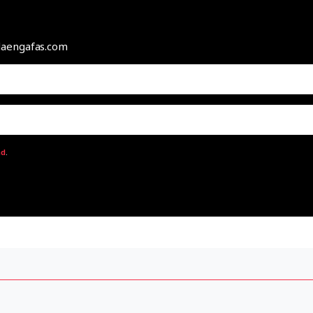
odaengafas.com
ad
.