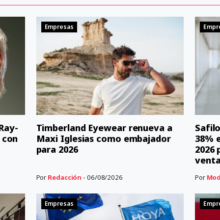
Empresas
Empr
 Ray-
Timberland Eyewear renueva a
Safil
 con
Maxi Iglesias como embajador
38% e
para 2026
2026 
vent
Por
Redacción
- 06/08/2026
Por
Mod
Empresas
Empr