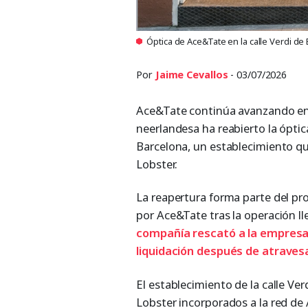
Óptica de Ace&Tate en la calle Verdi d
Por
Jaime Cevallos
- 03/07/2026
Ace&Tate continúa avanzando en
neerlandesa ha reabierto la óptica
Barcelona, un establecimiento q
Lobster.
La reapertura forma parte del pro
por Ace&Tate tras la operación l
compañía rescató a la empresa
liquidación después de atraves
El establecimiento de la calle Ve
Lobster incorporados a la red de