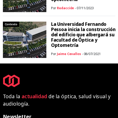
Por
Redacción
- 07/11/2023
La Universidad Fernando
Contexto
Pessoa inicia la construcción
del edificio que albergará su
Facultad de Óptica y
Optometría
Por
Jaime Cevallos
- 08/07/2021
Toda la
actualidad
de la óptica, salud visual y
audiología.
Newsletter