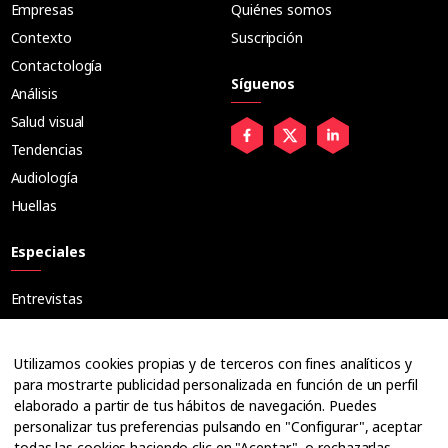
Empresas
Quiénes somos
Contexto
Suscripción
Contactología
Síguenos
Análisis
Salud visual
Tendencias
Audiología
Huellas
Especiales
Entrevistas
Tribuna
Ópticos
Utilizamos cookies propias y de terceros con fines analíticos y
Cuadernos
para mostrarte publicidad personalizada en función de un perfil
elaborado a partir de tus hábitos de navegación. Puedes
Guías
personalizar tus preferencias pulsando en "Configurar", aceptar
Dossier
todas las cookies haciendo clic en "Aceptar", o rechazarlas