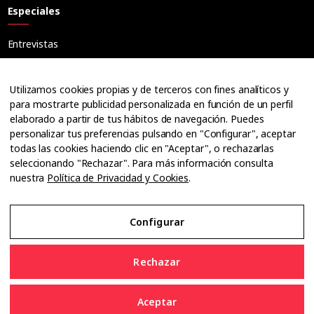
Especiales
Entrevistas
Tribuna
Ópticos
Utilizamos cookies propias y de terceros con fines analíticos y
Cuadernos
para mostrarte publicidad personalizada en función de un perfil
elaborado a partir de tus hábitos de navegación. Puedes
Guías
personalizar tus preferencias pulsando en "Configurar", aceptar
Dossier
todas las cookies haciendo clic en "Aceptar", o rechazarlas
Anuarios
seleccionando "Rechazar". Para más información consulta
nuestra
Política de Privacidad y Cookies
.
Ofertas de empleo
Configurar
Aviso Legal
Rechazar
Política de Privacidad y Cookies
Aceptar
Configurar