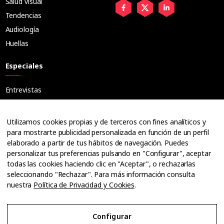
Salud visual
Tendencias
Audiología
Huellas
Especiales
Entrevistas
Tribuna
Ópticos
Utilizamos cookies propias y de terceros con fines analíticos y
Cuadernos
para mostrarte publicidad personalizada en función de un perfil
elaborado a partir de tus hábitos de navegación. Puedes
Guías
personalizar tus preferencias pulsando en "Configurar", aceptar
Dossier
todas las cookies haciendo clic en "Aceptar", o rechazarlas
Anuarios
seleccionando "Rechazar". Para más información consulta
nuestra
Política de Privacidad y Cookies
.
Ofertas de empleo
Configurar