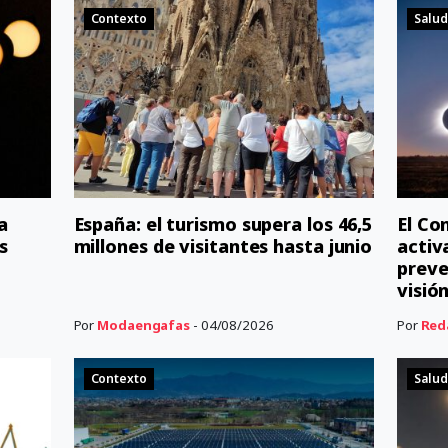
Contexto
Salud
a
España: el turismo supera los 46,5
El Co
s
millones de visitantes hasta junio
activ
preve
visió
Por
Modaengafas
- 04/08/2026
Por
Red
Contexto
Salud