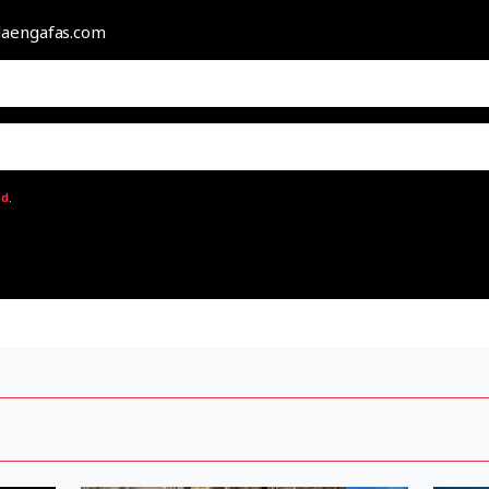
odaengafas.com
ad
.