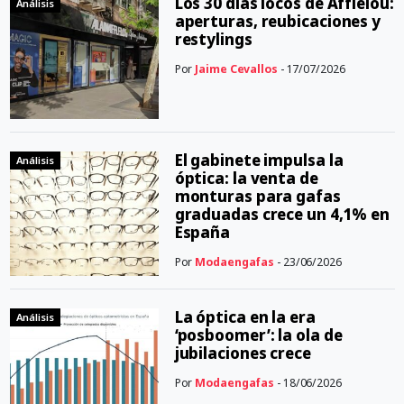
Los 30 días locos de Afflelou:
Análisis
aperturas, reubicaciones y
restylings
Por
Jaime Cevallos
- 17/07/2026
El gabinete impulsa la
Análisis
óptica: la venta de
monturas para gafas
graduadas crece un 4,1% en
España
Por
Modaengafas
- 23/06/2026
La óptica en la era
Análisis
‘posboomer’: la ola de
jubilaciones crece
Por
Modaengafas
- 18/06/2026