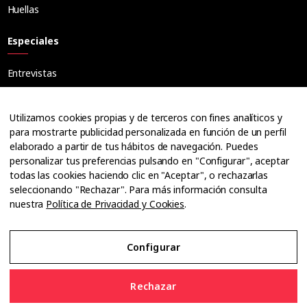
Huellas
Especiales
Entrevistas
Tribuna
Ópticos
Utilizamos cookies propias y de terceros con fines analíticos y
Cuadernos
para mostrarte publicidad personalizada en función de un perfil
elaborado a partir de tus hábitos de navegación. Puedes
Guías
personalizar tus preferencias pulsando en "Configurar", aceptar
Dossier
todas las cookies haciendo clic en "Aceptar", o rechazarlas
Anuarios
seleccionando "Rechazar". Para más información consulta
nuestra
Política de Privacidad y Cookies
.
Ofertas de empleo
Configurar
Aviso Legal
Rechazar
Política de Privacidad y Cookies