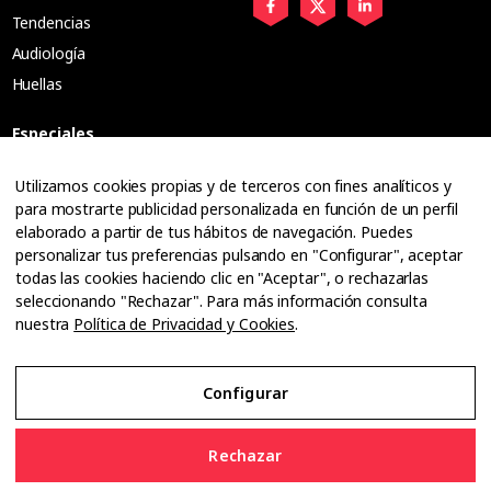
Tendencias
Audiología
Huellas
Especiales
Entrevistas
Utilizamos cookies propias y de terceros con fines analíticos y
para mostrarte publicidad personalizada en función de un perfil
Tribuna
elaborado a partir de tus hábitos de navegación. Puedes
Ópticos
personalizar tus preferencias pulsando en "Configurar", aceptar
Cuadernos
todas las cookies haciendo clic en "Aceptar", o rechazarlas
seleccionando "Rechazar". Para más información consulta
Guías
nuestra
Política de Privacidad y Cookies
.
Dossier
Anuarios
Configurar
Ofertas de empleo
Rechazar